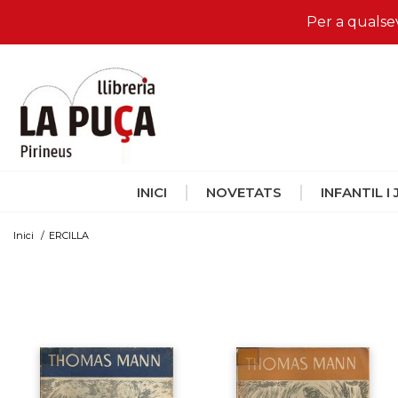
Per a qualse
INICI
NOVETATS
INFANTIL I
Inici
/
ERCILLA