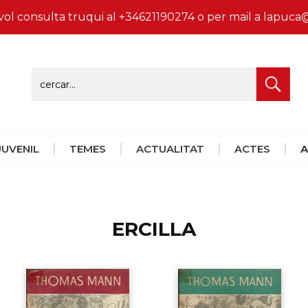
vol consulta truqui al +34621190274 o per mail a lapu
 JUVENIL
TEMES
ACTUALITAT
ACTES
A
ERCILLA