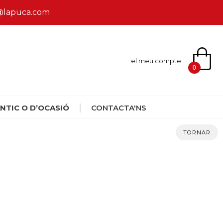
ca@lapuca.com
el meu compte
0
NTIC O D’OCASIÓ
CONTACTA'NS
TORNAR