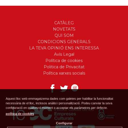
CATÀLEG
NOVETATS
QUI SOM
CONDICIONS GENERALS
LA TEVA OPINIÓ ENS INTERESSA
Avís Legal
Política de cookies
Politica de Privacitat
Política xarxes socials
Aquest lloc web emmagatzema dades com galetes per habilitar la funcionalitat
necessària de el lloc, inclosos anàlisi i personalització. Podeu canviar la seva
configuració en qualsevol moment o acceptar els paràmetres per defecte.
política de cookies
Configurar