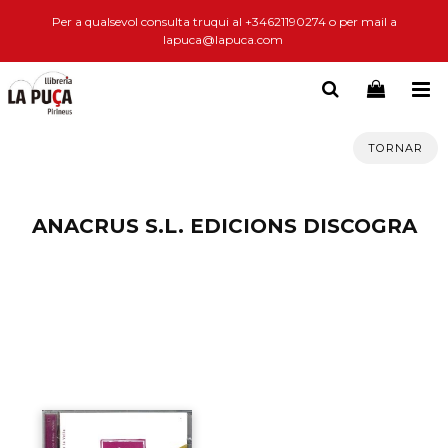
Per a qualsevol consulta truqui al +34621190274 o per mail a
lapuca@lapuca.com
TORNAR
ANACRUS S.L. EDICIONS DISCOGRA