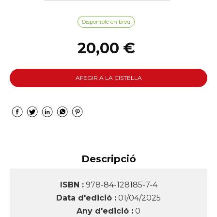
Disponible en breu
20,00 €
AFEGIR A LA CISTELLA
Descripció
ISBN :
978-84-128185-7-4
Data d'edició :
01/04/2025
Any d'edició :
0