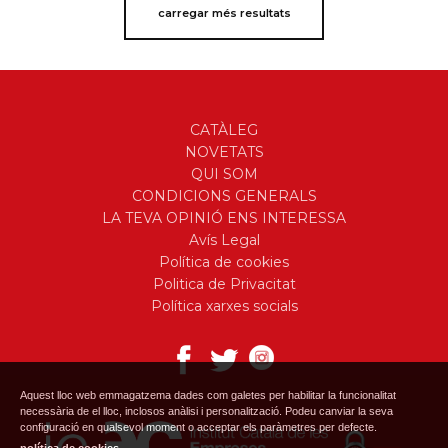
carregar més resultats
CATÀLEG
NOVETATS
QUI SOM
CONDICIONS GENERALS
LA TEVA OPINIÓ ENS INTERESSA
Avís Legal
Política de cookies
Politica de Privacitat
Política xarxes socials
Aquest lloc web emmagatzema dades com galetes per habilitar la funcionalitat
necessària de el lloc, inclosos anàlisi i personalització. Podeu canviar la seva
configuració en qualsevol moment o acceptar els paràmetres per defecte.