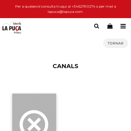
Per a qualsevol consulta truqui al +34621190274 o per mail a
lapuca@lapuca.com
TORNAR
CANALS