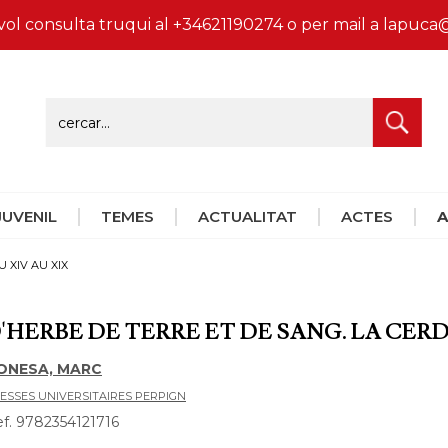
vol consulta truqui al +34621190274 o per mail a lapu
 JUVENIL
TEMES
ACTUALITAT
ACTES
A
 XIV AU XIX
'HERBE DE TERRE ET DE SANG. LA CER
ONESA, MARC
ESSES UNIVERSITAIRES PERPIGN
f. 9782354121716