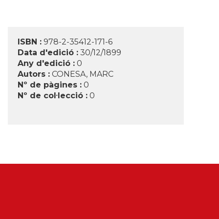
ISBN :
978-2-35412-171-6
Data d'edició :
30/12/1899
Any d'edició :
0
Autors :
CONESA, MARC
Nº de pàgines :
0
Nº de col·lecció :
0