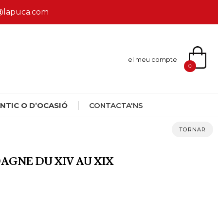
ca@lapuca.com
el meu compte
0
NTIC O D’OCASIÓ
CONTACTA'NS
TORNAR
DAGNE DU XIV AU XIX