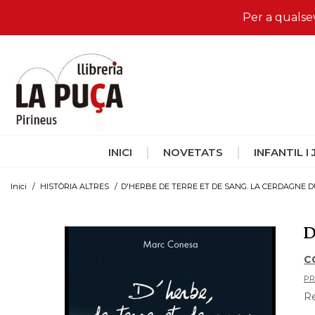
Per a qualse
INICI
NOVETATS
INFANTIL I
Inici
/
HISTÒRIA ALTRES
/
D'HERBE DE TERRE ET DE SANG. LA CERDAGNE DU
D
C
PR
Re