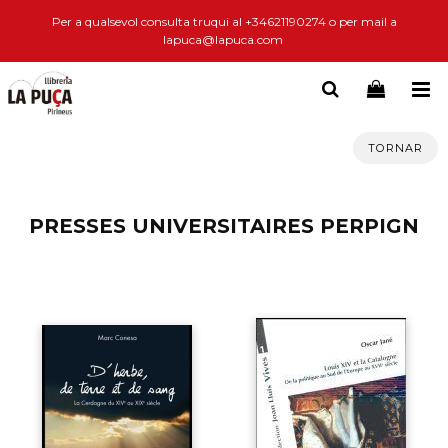
Per a qualsevol consulta truqui al +34621190274 o per mail a
lapuca@lapuca.com
TORNAR
PRESSES UNIVERSITAIRES PERPIGN