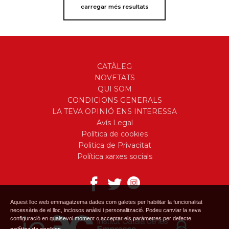
carregar més resultats
CATÀLEG
NOVETATS
QUI SOM
CONDICIONS GENERALS
LA TEVA OPINIÓ ENS INTERESSA
Avís Legal
Política de cookies
Politica de Privacitat
Política xarxes socials
Aquest lloc web emmagatzema dades com galetes per habilitar la funcionalitat
necessària de el lloc, inclosos anàlisi i personalització. Podeu canviar la seva
configuració en qualsevol moment o acceptar els paràmetres per defecte.