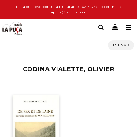
Per a qualsevol consulta truqui al +34621190274 o per mail a
lapuca@lapuca.com
TORNAR
CODINA VIALETTE, OLIVIER