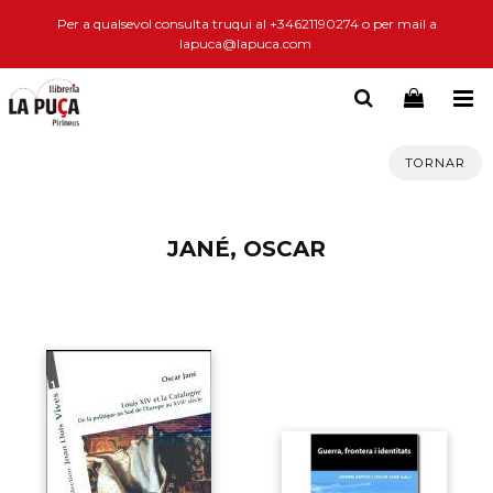
Per a qualsevol consulta truqui al +34621190274 o per mail a
lapuca@lapuca.com
TORNAR
JANÉ, OSCAR