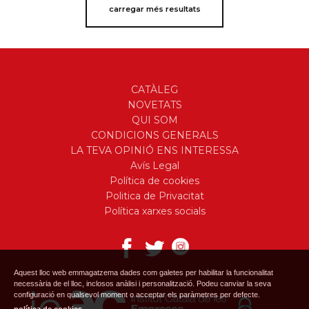
carregar més resultats
CATÀLEG
NOVETATS
QUI SOM
CONDICIONS GENERALS
LA TEVA OPINIÓ ENS INTERESSA
Avís Legal
Política de cookies
Politica de Privacitat
Política xarxes socials
Aquest lloc web emmagatzema dades com galetes per habilitar la funcionalitat
necessària de el lloc, inclosos anàlisi i personalització. Podeu canviar la seva
configuració en qualsevol moment o acceptar els paràmetres per defecte.