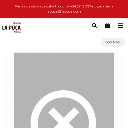
Per a qualsevol consulta truqui al +34621190274 o per mail a
lapuca@lapuca.com
TORNAR