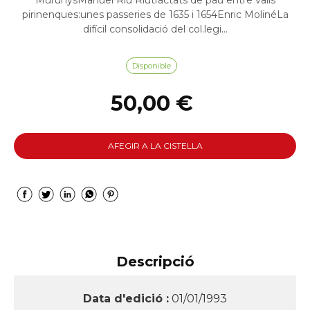
MurunysManuel Riu Riutractats de pau entre valls
pirinenques:unes passeries de 1635 i 1654Enric MolinéLa
difícil consolidació del col.legi...
Disponible
50,00 €
AFEGIR A LA CISTELLA
Descripció
Data d'edició :
01/01/1993