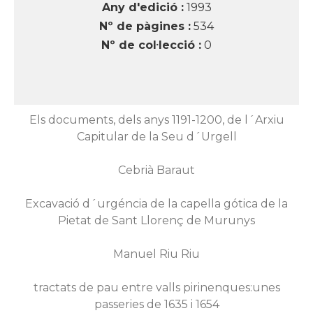
Any d'edició :
1993
Nº de pàgines :
534
Nº de col·lecció :
0
Els documents, dels anys 1191-1200, de l´Arxiu
Capitular de la Seu d´Urgell
Cebrià Baraut
Excavació d´urgéncia de la capella gótica de la
Pietat de Sant Llorenç de Murunys
Manuel Riu Riu
tractats de pau entre valls pirinenques:unes
passeries de 1635 i 1654