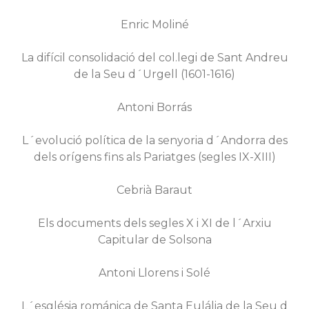
Enric Moliné
La difícil consolidació del col.legi de Sant Andreu
de la Seu d´Urgell (1601-1616)
Antoni Borrás
L´evolució política de la senyoria d´Andorra des
dels orígens fins als Pariatges (segles IX-XIII)
Cebrià Baraut
Els documents dels segles X i XI de l´Arxiu
Capitular de Solsona
Antoni Llorens i Solé
L´església románica de Santa Eulália de la Seu d