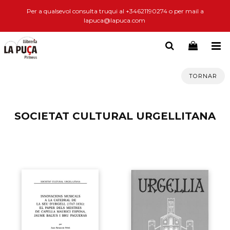
Per a qualsevol consulta truqui al +34621190274 o per mail a
lapuca@lapuca.com
TORNAR
SOCIETAT CULTURAL URGELLITANA