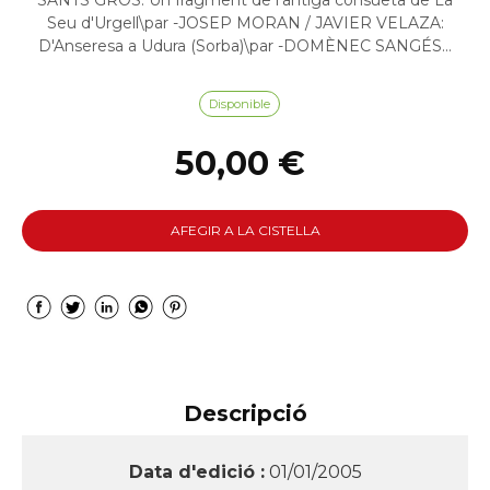
SANTS GROS: Un fragment de l'antiga consueta de La
Seu d'Urgell\par -JOSEP MORAN / JAVIER VELAZA:
D'Anseresa a Udura (Sorba)\par -DOMÈNEC SANGÉS...
Disponible
50,00 €
AFEGIR A LA CISTELLA
Descripció
Data d'edició :
01/01/2005