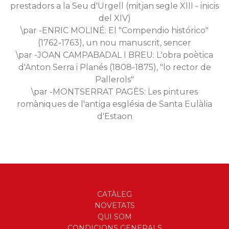
prestadors a la Seu d'Urgell (mitjan segle XIII - inicis
del XIV)
\par -ENRIC MOLINÉ: El "Compendio histórico"
(1762-1763), un nou manuscrit, sencer
\par -JOAN CAMPABADAL I BREU: L'obra poètica
d'Anton Serra i Planés (1808-1875), "lo rector de
Pallerols"
\par -MONTSERRAT PAGÈS: Les pintures
romàniques de l'antiga església de Santa Eulàlia
d'Estaon
CATÀLEG
NOVETATS
QUI SOM
CONDICIONS GENERALS