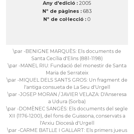
Any d'edició :
2005
Nº de pàgines :
683
Nº de col·lecció :
0
\par -BENIGNE MARQUÈS: Els documents de
Santa Cecília d'Elins (881-1198)
\par -MANEL RIU: Fundació del monestir de Santa
Maria de Serrateix
\par -MIQUEL DELS SANTS GROS: Un fragment de
l'antiga consueta de La Seu d'Urgell
\par -JOSEP MORAN / JAVIER VELAZA: D'Anseresa
a Udura (Sorba)
\par -DOMÈNEC SANGÉS: Els documents del segle
XII (1176-1200), del fons de Guissona, conservats a
l'Arxiu Diocesà d'Urgell
\par -CARME BATLLE I GALLART: Els primers jueus