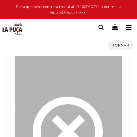
Per a qualsevol consulta truqui al +34621190274 o per mail a
lapuca@lapuca.com
TORNAR