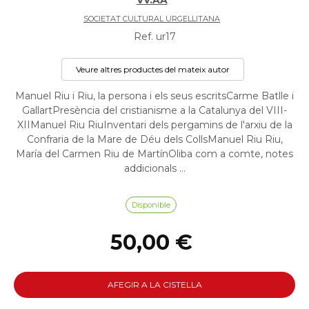
VV.AA
SOCIETAT CULTURAL URGELLITANA
Ref. ur17
Veure altres productes del mateix autor
Manuel Riu i Riu, la persona i els seus escritsCarme Batlle i
GallartPresència del cristianisme a la Catalunya del VIII-
XIIManuel Riu RiuInventari dels pergamins de l'arxiu de la
Confraria de la Mare de Déu dels CollsManuel Riu Riu,
María del Carmen Riu de MartínOliba com a comte, notes
addicionals ...
Disponible
50,00 €
AFEGIR A LA CISTELLA