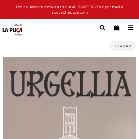
Per a qualsevol consulta truqui al +34621190274 o per mail a
lapuca@lapuca.com
TORNAR