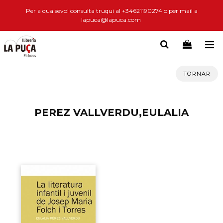
Per a qualsevol consulta truqui al +34621190274 o per mail a
lapuca@lapuca.com
TORNAR
PEREZ VALLVERDU,EULALIA