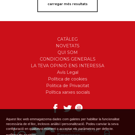
carregar més resultats
CATÀLEG
NOVETATS
QUI SOM
CONDICIONS GENERALS
LA TEVA OPINIÓ ENS INTERESSA
Avís Legal
Política de cookies
Politica de Privacitat
Política xarxes socials
Aquest lloc web emmagatzema dades com galetes per habilitar la funcionalitat
necessària de el lloc, inclosos anàlisi i personalització. Podeu canviar la seva
configuració en qualsevol moment o acceptar els paràmetres per defecte.