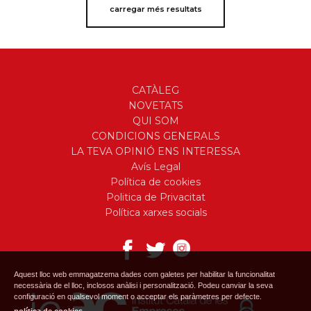
carregar més resultats
CATÀLEG
NOVETATS
QUI SOM
CONDICIONS GENERALS
LA TEVA OPINIÓ ENS INTERESSA
Avís Legal
Política de cookies
Politica de Privacitat
Política xarxes socials
Aquest lloc web emmagatzema dades com galetes per habilitar la funcionalitat
necessària de el lloc, inclosos anàlisi i personalització. Podeu canviar la seva
configuració en qualsevol moment o acceptar els paràmetres per defecte.