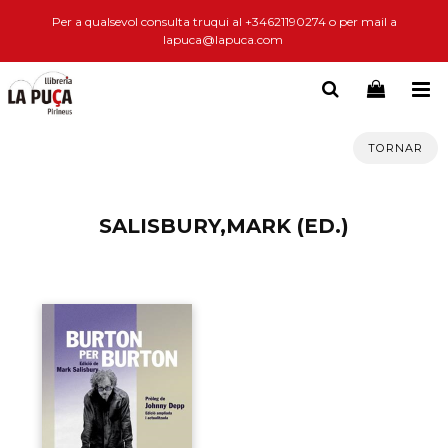
Per a qualsevol consulta truqui al +34621190274 o per mail a
lapuca@lapuca.com
TORNAR
SALISBURY,MARK (ED.)