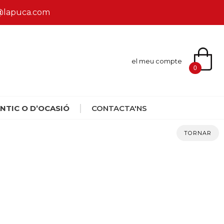
ca@lapuca.com
el meu compte
0
NTIC O D’OCASIÓ
CONTACTA'NS
TORNAR