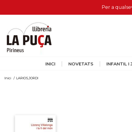
Per a qualse
INICI
NOVETATS
INFANTIL I
Inici
/
LARIOS,JORDI