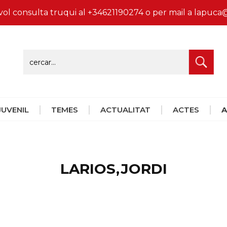
vol consulta truqui al +34621190274 o per mail a lapu
 JUVENIL
TEMES
ACTUALITAT
ACTES
A
LARIOS,JORDI