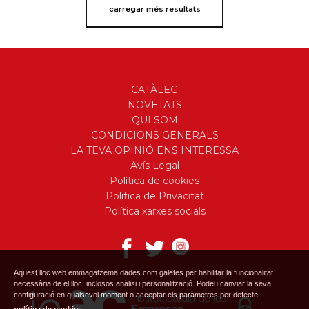
carregar més resultats
CATÀLEG
NOVETATS
QUI SOM
CONDICIONS GENERALS
LA TEVA OPINIÓ ENS INTERESSA
Avís Legal
Política de cookies
Politica de Privacitat
Política xarxes socials
Aquest lloc web emmagatzema dades com galetes per habilitar la funcionalitat
necessària de el lloc, inclosos anàlisi i personalització. Podeu canviar la seva
configuració en qualsevol moment o acceptar els paràmetres per defecte.