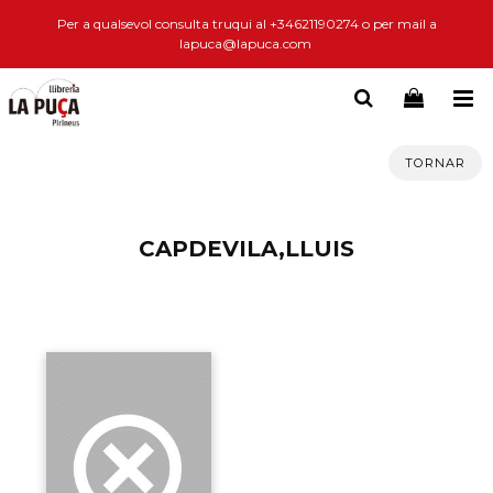
Per a qualsevol consulta truqui al +34621190274 o per mail a
lapuca@lapuca.com
TORNAR
CAPDEVILA,LLUIS