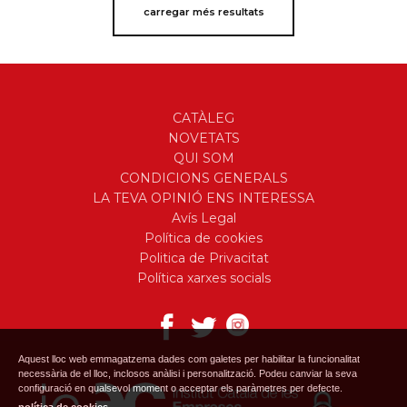
carregar més resultats
CATÀLEG
NOVETATS
QUI SOM
CONDICIONS GENERALS
LA TEVA OPINIÓ ENS INTERESSA
Avís Legal
Política de cookies
Politica de Privacitat
Política xarxes socials
Aquest lloc web emmagatzema dades com galetes per habilitar la funcionalitat
necessària de el lloc, inclosos anàlisi i personalització. Podeu canviar la seva
configuració en qualsevol moment o acceptar els paràmetres per defecte.