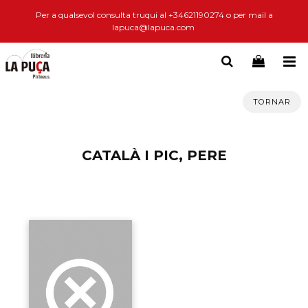
Per a qualsevol consulta truqui al +34621190274 o per mail a
lapuca@lapuca.com
TORNAR
CATALÀ I PIC, PERE