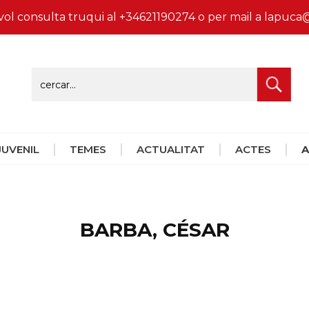
vol consulta truqui al +34621190274 o per mail a lapu
 JUVENIL
TEMES
ACTUALITAT
ACTES
A
BARBA, CÉSAR