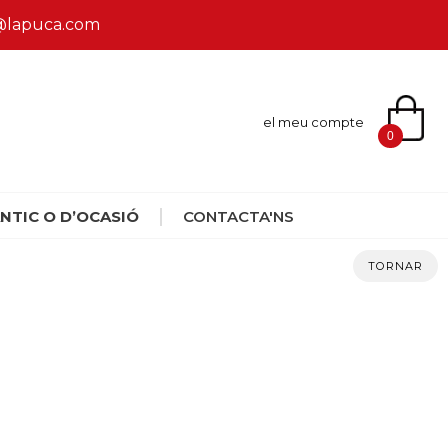
ca@lapuca.com
el meu compte
0
NTIC O D’OCASIÓ
CONTACTA'NS
TORNAR