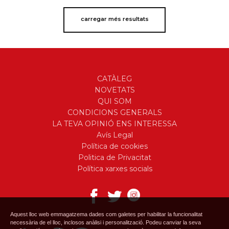
carregar més resultats
CATÀLEG
NOVETATS
QUI SOM
CONDICIONS GENERALS
LA TEVA OPINIÓ ENS INTERESSA
Avís Legal
Política de cookies
Politica de Privacitat
Política xarxes socials
Aquest lloc web emmagatzema dades com galetes per habilitar la funcionalitat
necessària de el lloc, inclosos anàlisi i personalització. Podeu canviar la seva