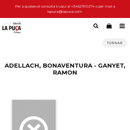
Per a qualsevol consulta truqui al +34621190274 o per mail a
lapuca@lapuca.com
TORNAR
ADELLACH, BONAVENTURA - GANYET,
RAMON