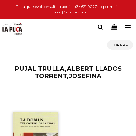
Per a qualsevol consulta truqui al +34621190274 o per mail a
lapuca@lapuca.com
TORNAR
PUJAL TRULLA,ALBERT LLADOS
TORRENT,JOSEFINA