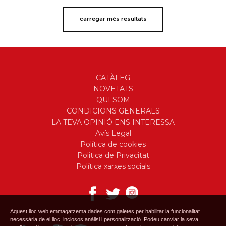
carregar més resultats
CATÀLEG
NOVETATS
QUI SOM
CONDICIONS GENERALS
LA TEVA OPINIÓ ENS INTERESSA
Avís Legal
Política de cookies
Politica de Privacitat
Política xarxes socials
Aquest lloc web emmagatzema dades com galetes per habilitar la funcionalitat
necessària de el lloc, inclosos anàlisi i personalització. Podeu canviar la seva