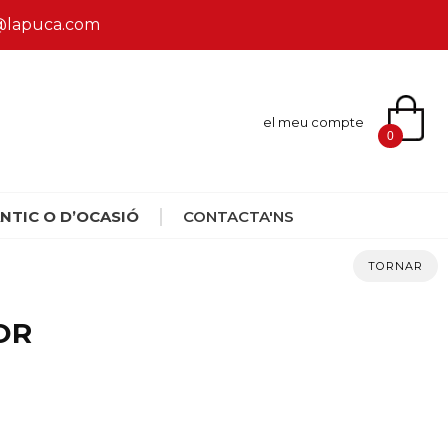
ca@lapuca.com
el meu compte
0
NTIC O D’OCASIÓ
CONTACTA'NS
TORNAR
OR