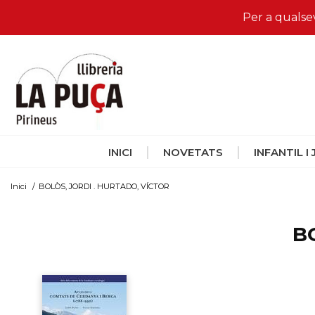
Per a qualse
INICI
NOVETATS
INFANTIL I
Inici
/
BOLÒS, JORDI . HURTADO, VÍCTOR
B