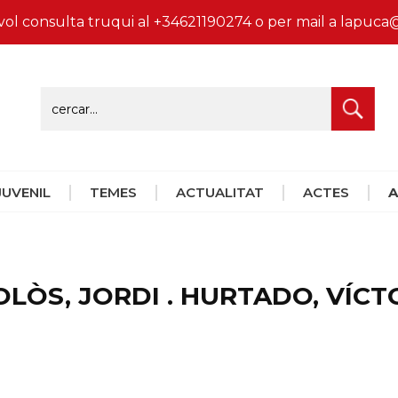
vol consulta truqui al +34621190274 o per mail a lapu
 JUVENIL
TEMES
ACTUALITAT
ACTES
A
OLÒS, JORDI . HURTADO, VÍCT