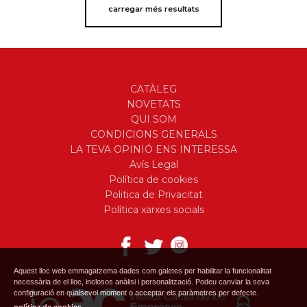
carregar més resultats
CATÀLEG
NOVETATS
QUI SOM
CONDICIONS GENERALS
LA TEVA OPINIÓ ENS INTERESSA
Avís Legal
Política de cookies
Politica de Privacitat
Política xarxes socials
Aquest lloc web emmagatzema dades com galetes per habilitar la funcionalitat
necessària de el lloc, inclosos anàlisi i personalització. Podeu canviar la seva
configuració en qualsevol moment o acceptar els paràmetres per defecte.