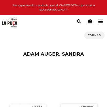
Per a qualsevol consulta truqui al +34621190274 o per mail a
lapuca@lapuca.com
TORNAR
ADAM AUGER, SANDRA