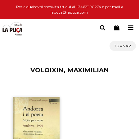
Per a qualsevol consulta truqui al +34621190274 o per mail a
lapuca@lapuca.com
TORNAR
VOLOIXIN, MAXIMILIAN