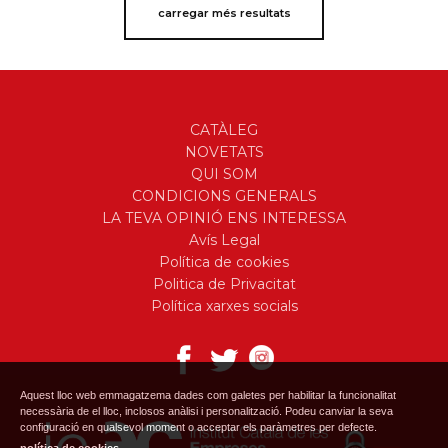
carregar més resultats
CATÀLEG
NOVETATS
QUI SOM
CONDICIONS GENERALS
LA TEVA OPINIÓ ENS INTERESSA
Avís Legal
Política de cookies
Politica de Privacitat
Política xarxes socials
Aquest lloc web emmagatzema dades com galetes per habilitar la funcionalitat
necessària de el lloc, inclosos anàlisi i personalització. Podeu canviar la seva
configuració en qualsevol moment o acceptar els paràmetres per defecte.