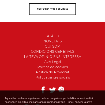
carregar més resultats
CATÀLEG
NOVETATS
QUI SOM
CONDICIONS GENERALS
LA TEVA OPINIÓ ENS INTERESSA
Avís Legal
Política de cookies
Politica de Privacitat
Política xarxes socials
Aquest lloc web emmagatzema dades com galetes per habilitar la funcionalitat
necessària de el lloc, inclosos anàlisi i personalització. Podeu canviar la seva