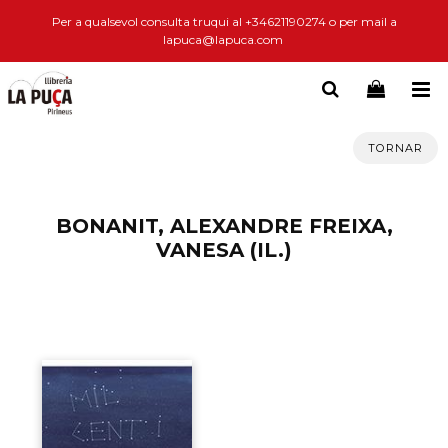
Per a qualsevol consulta truqui al +34621190274 o per mail a
lapuca@lapuca.com
TORNAR
BONANIT, ALEXANDRE FREIXA,
VANESA (IL.)