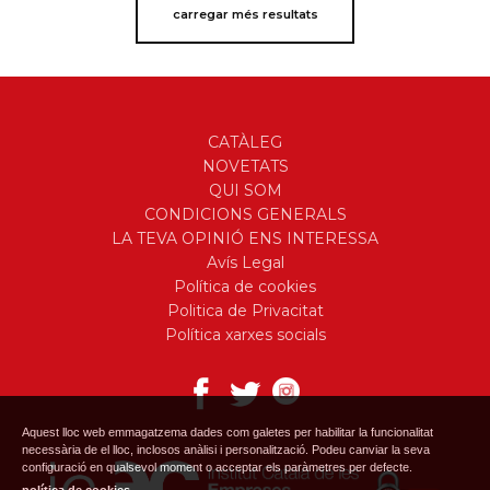
carregar més resultats
CATÀLEG
NOVETATS
QUI SOM
CONDICIONS GENERALS
LA TEVA OPINIÓ ENS INTERESSA
Avís Legal
Política de cookies
Politica de Privacitat
Política xarxes socials
Aquest lloc web emmagatzema dades com galetes per habilitar la funcionalitat
necessària de el lloc, inclosos anàlisi i personalització. Podeu canviar la seva
configuració en qualsevol moment o acceptar els paràmetres per defecte.