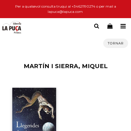
Per a qualsevol consulta truqui al +34621190274 o per mail a
lapuca@lapuca.com
TORNAR
MARTÍN I SIERRA, MIQUEL