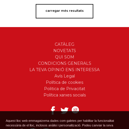
carregar més resultats
CATÀLEG
NOVETATS
QUI SOM
CONDICIONS GENERALS
LA TEVA OPINIÓ ENS INTERESSA
Avís Legal
Política de cookies
Politica de Privacitat
Política xarxes socials
Aquest lloc web emmagatzema dades com galetes per habilitar la funcionalitat
necessària de el lloc, inclosos anàlisi i personalització. Podeu canviar la seva