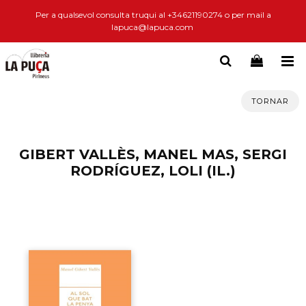
Per a qualsevol consulta truqui al +34621190274 o per mail a
lapuca@lapuca.com
TORNAR
GIBERT VALLÈS, MANEL MAS, SERGI
RODRÍGUEZ, LOLI (IL.)