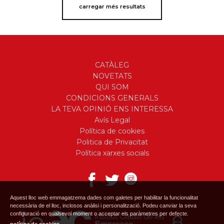
carregar més resultats
CATÀLEG
NOVETATS
QUI SOM
CONDICIONS GENERALS
LA TEVA OPINIÓ ENS INTERESSA
Avís Legal
Política de cookies
Politica de Privacitat
Política xarxes socials
Aquest lloc web emmagatzema dades com galetes per habilitar la funcionalitat
necessària de el lloc, inclosos anàlisi i personalització. Podeu canviar la seva
configuració en qualsevol moment o acceptar els paràmetres per defecte.