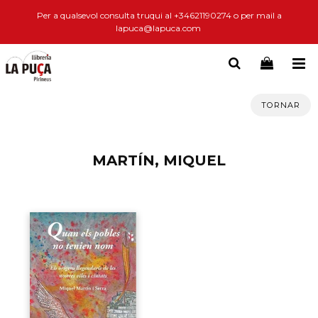
Per a qualsevol consulta truqui al +34621190274 o per mail a
lapuca@lapuca.com
TORNAR
MARTÍN, MIQUEL