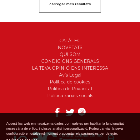
carregar més resultats
CATÀLEG
NOVETATS
QUI SOM
CONDICIONS GENERALS
LA TEVA OPINIÓ ENS INTERESSA
Avís Legal
Política de cookies
Politica de Privacitat
Política xarxes socials
Aquest lloc web emmagatzema dades com galetes per habilitar la funcionalitat
necessària de el lloc, inclosos anàlisi i personalització. Podeu canviar la seva
configuració en qualsevol moment o acceptar els paràmetres per defecte.