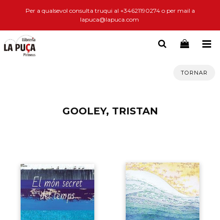
Per a qualsevol consulta truqui al +34621190274 o per mail a
lapuca@lapuca.com
TORNAR
GOOLEY, TRISTAN