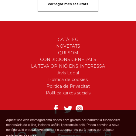
carregar més resultats
CATÀLEG
NOVETATS
QUI SOM
CONDICIONS GENERALS
LA TEVA OPINIÓ ENS INTERESSA
Avís Legal
Política de cookies
Politica de Privacitat
Política xarxes socials
Aquest lloc web emmagatzema dades com galetes per habilitar la funcionalitat
necessària de el lloc, inclosos anàlisi i personalització. Podeu canviar la seva
configuració en qualsevol moment o acceptar els paràmetres per defecte.