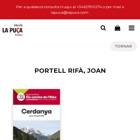
Per a qualsevol consulta truqui al +34621190274 o per mail a
lapuca@lapuca.com
TORNAR
PORTELL RIFÀ, JOAN