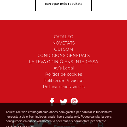
carregar més resultats
CATÀLEG
NOVETATS
QUI SOM
CONDICIONS GENERALS
LA TEVA OPINIÓ ENS INTERESSA
Avís Legal
Política de cookies
Politica de Privacitat
Política xarxes socials
Aquest lloc web emmagatzema dades com galetes per habilitar la funcionalitat
necessària de el lloc, inclosos anàlisi i personalització. Podeu canviar la seva
configuració en qualsevol moment o acceptar els paràmetres per defecte.