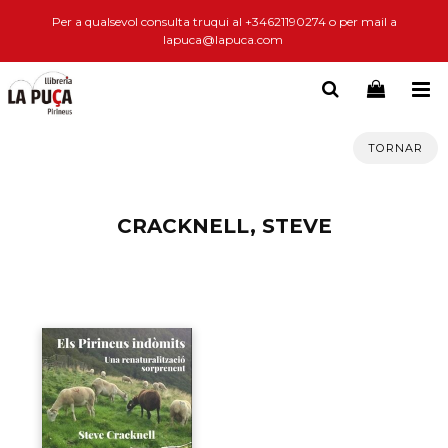
Per a qualsevol consulta truqui al +34621190274 o per mail a
lapuca@lapuca.com
TORNAR
CRACKNELL, STEVE