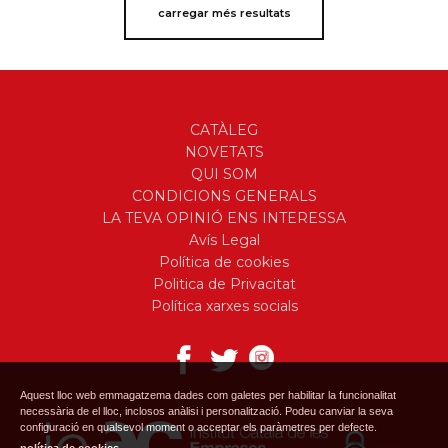
carregar més resultats
CATÀLEG
NOVETATS
QUI SOM
CONDICIONS GENERALS
LA TEVA OPINIÓ ENS INTERESSA
Avís Legal
Política de cookies
Politica de Privacitat
Política xarxes socials
Aquest lloc web emmagatzema dades com galetes per habilitar la funcionalitat
necessària de el lloc, inclosos anàlisi i personalització. Podeu canviar la seva
configuració en qualsevol moment o acceptar els paràmetres per defecte.