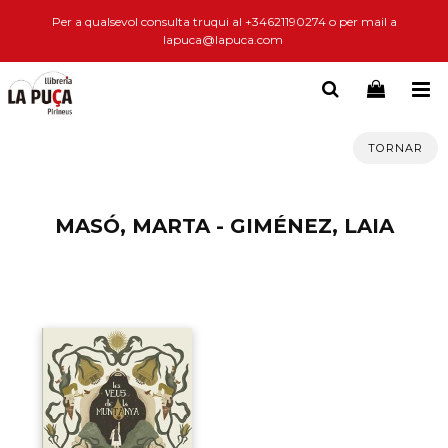
Per a qualsevol consulta truqui al +34621190274 o per mail a
lapuca@lapuca.com
TORNAR
MASÓ, MARTA - GIMÉNEZ, LAIA