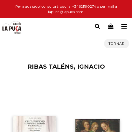
Per a qualsevol consulta truqui al +34621190274 o per mail a
lapuca@lapuca.com
TORNAR
RIBAS TALÉNS, IGNACIO