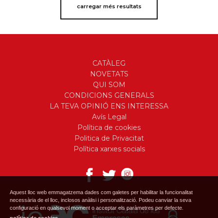
carregar més resultats
CATÀLEG
NOVETATS
QUI SOM
CONDICIONS GENERALS
LA TEVA OPINIÓ ENS INTERESSA
Avís Legal
Política de cookies
Politica de Privacitat
Política xarxes socials
Aquest lloc web emmagatzema dades com galetes per habilitar la funcionalitat
necessària de el lloc, inclosos anàlisi i personalització. Podeu canviar la seva
configuració en qualsevol moment o acceptar els paràmetres per defecte.