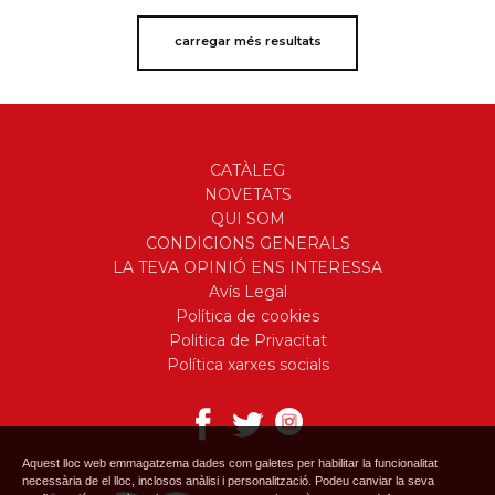
carregar més resultats
CATÀLEG
NOVETATS
QUI SOM
CONDICIONS GENERALS
LA TEVA OPINIÓ ENS INTERESSA
Avís Legal
Política de cookies
Politica de Privacitat
Política xarxes socials
Aquest lloc web emmagatzema dades com galetes per habilitar la funcionalitat
necessària de el lloc, inclosos anàlisi i personalització. Podeu canviar la seva