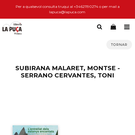
Per a qualsevol consulta truqui al +34621190274 o per mail a
lapuca@lapuca.com
TORNAR
SUBIRANA MALARET, MONTSE -
SERRANO CERVANTES, TONI