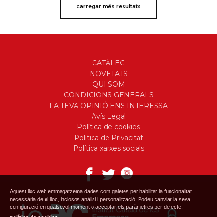
carregar més resultats
CATÀLEG
NOVETATS
QUI SOM
CONDICIONS GENERALS
LA TEVA OPINIÓ ENS INTERESSA
Avís Legal
Política de cookies
Politica de Privacitat
Política xarxes socials
Aquest lloc web emmagatzema dades com galetes per habilitar la funcionalitat
necessària de el lloc, inclosos anàlisi i personalització. Podeu canviar la seva
configuració en qualsevol moment o acceptar els paràmetres per defecte.