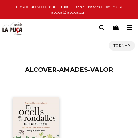
Per a qualsevol consulta truqui al +34621190274 o per mail a
lapuca@lapuca.com
TORNAR
ALCOVER-AMADES-VALOR