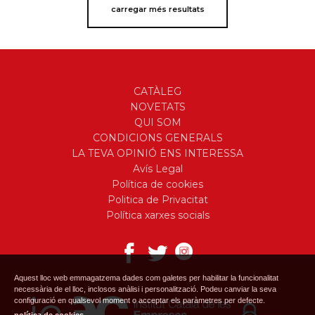
carregar més resultats
CATÀLEG
NOVETATS
QUI SOM
CONDICIONS GENERALS
LA TEVA OPINIÓ ENS INTERESSA
Avís Legal
Política de cookies
Politica de Privacitat
Política xarxes socials
Aquest lloc web emmagatzema dades com galetes per habilitar la funcionalitat
necessària de el lloc, inclosos anàlisi i personalització. Podeu canviar la seva
configuració en qualsevol moment o acceptar els paràmetres per defecte.