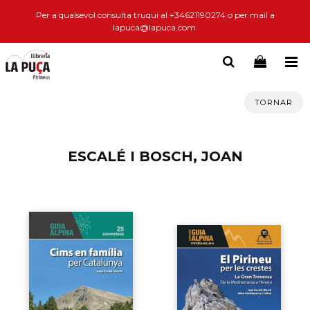
Per a qualsevol consulta truqui al +34621190274 o per mail a
lapuca@lapuca.com
TORNAR
ESCALÉ I BOSCH, JOAN