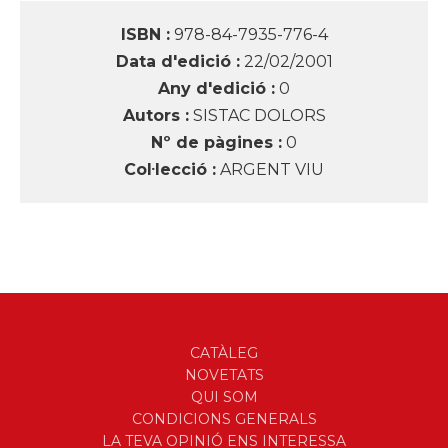
ISBN :
978-84-7935-776-4
Data d'edició :
22/02/2001
Any d'edició :
0
Autors :
SISTAC DOLORS
Nº de pàgines :
0
Col·lecció :
ARGENT VIU
CATÀLEG
NOVETATS
QUI SOM
CONDICIONS GENERALS
LA TEVA OPINIÓ ENS INTERESSA