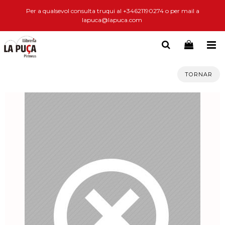
Per a qualsevol consulta truqui al +34621190274 o per mail a
lapuca@lapuca.com
TORNAR