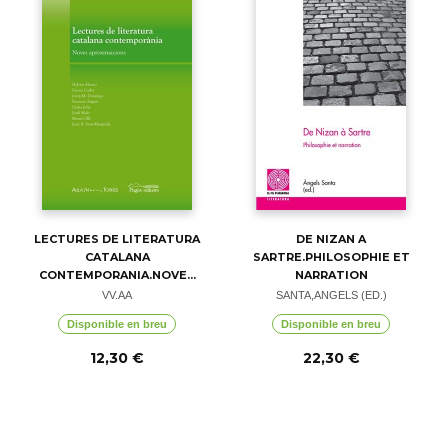
LECTURES DE LITERATURA
DE NIZAN A
CATALANA
SARTRE.PHILOSOPHIE ET
CONTEMPORANIA.NOVE...
NARRATION
VV.AA
SANTA,ANGELS (ED.)
Disponible en breu
Disponible en breu
12,30 €
22,30 €