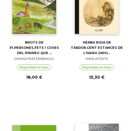
BROTS DE
HERBA ROJA DE
PI.PERSONES,FETS I COSES
TARDOR.CENT ESTANCES DE
DEL PIRINEU QUE ...
L'HAIKU JAPO...
DONISA PRAT,ERMENGOL
HAYA,VICENTE
Disponible en breu
Disponible en breu
18,00 €
15,30 €