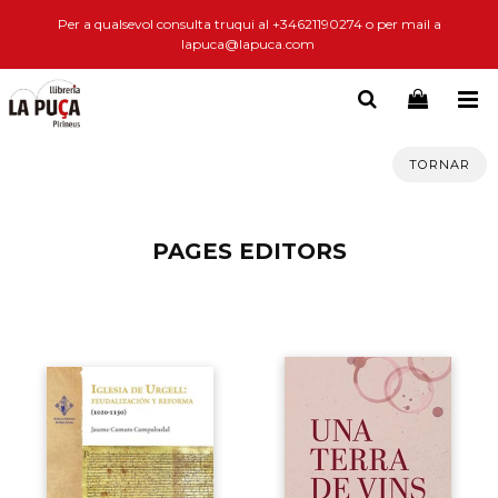
Per a qualsevol consulta truqui al +34621190274 o per mail a
lapuca@lapuca.com
TORNAR
PAGES EDITORS