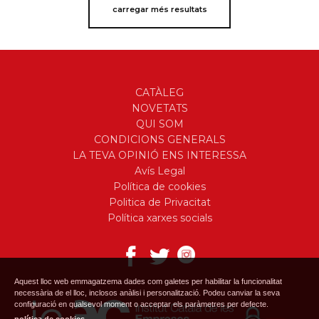
carregar més resultats
CATÀLEG
NOVETATS
QUI SOM
CONDICIONS GENERALS
LA TEVA OPINIÓ ENS INTERESSA
Avís Legal
Política de cookies
Politica de Privacitat
Política xarxes socials
Aquest lloc web emmagatzema dades com galetes per habilitar la funcionalitat
necessària de el lloc, inclosos anàlisi i personalització. Podeu canviar la seva
configuració en qualsevol moment o acceptar els paràmetres per defecte.