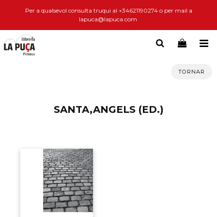
Per a qualsevol consulta truqui al +34621190274 o per mail a
lapuca@lapuca.com
TORNAR
SANTA,ANGELS (ED.)