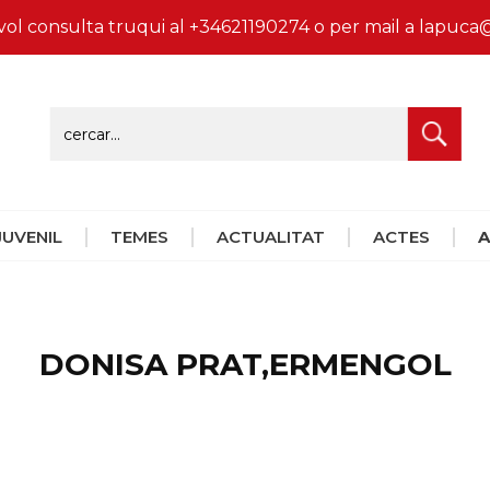
vol consulta truqui al +34621190274 o per mail a lapu
 JUVENIL
TEMES
ACTUALITAT
ACTES
A
DONISA PRAT,ERMENGOL