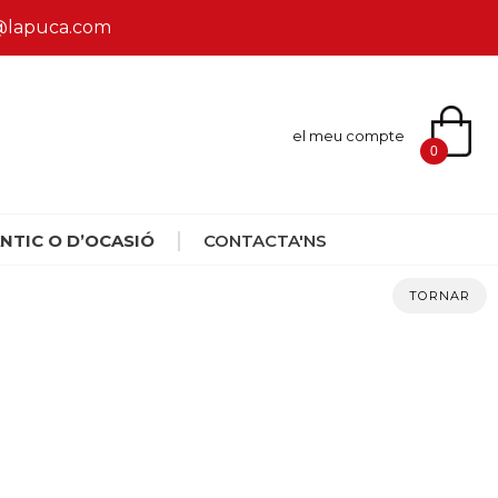
ca@lapuca.com
el meu compte
0
NTIC O D’OCASIÓ
CONTACTA'NS
TORNAR