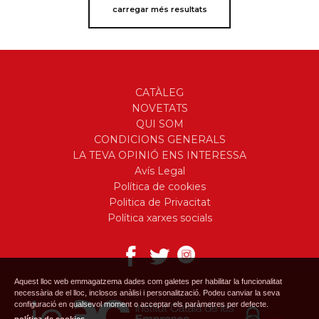
carregar més resultats
CATÀLEG
NOVETATS
QUI SOM
CONDICIONS GENERALS
LA TEVA OPINIÓ ENS INTERESSA
Avís Legal
Política de cookies
Politica de Privacitat
Política xarxes socials
Aquest lloc web emmagatzema dades com galetes per habilitar la funcionalitat
necessària de el lloc, inclosos anàlisi i personalització. Podeu canviar la seva
configuració en qualsevol moment o acceptar els paràmetres per defecte.