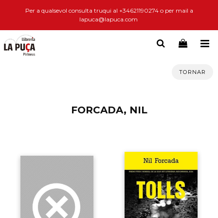
Per a qualsevol consulta truqui al +34621190274 o per mail a
lapuca@lapuca.com
TORNAR
FORCADA, NIL