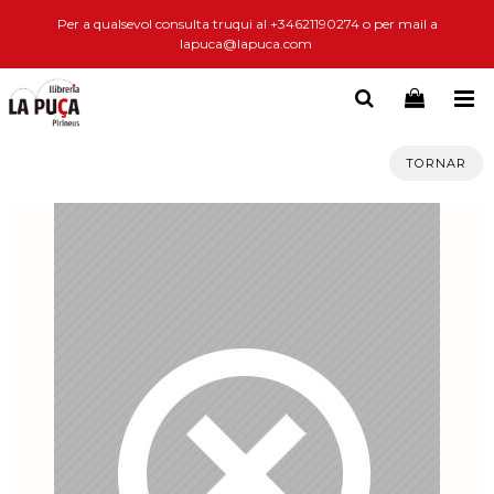
Per a qualsevol consulta truqui al +34621190274 o per mail a
lapuca@lapuca.com
TORNAR