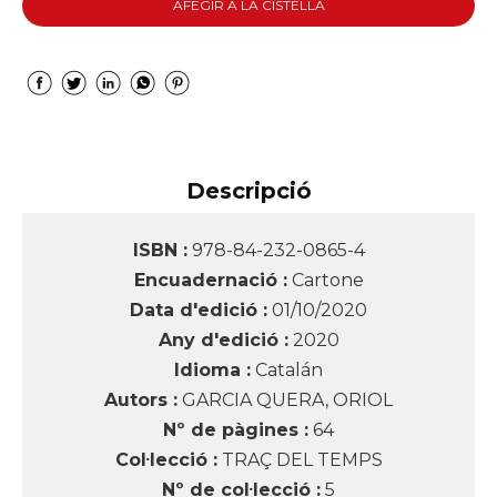
AFEGIR A LA CISTELLA
Descripció
ISBN :
978-84-232-0865-4
Encuadernació :
Cartone
Data d'edició :
01/10/2020
Any d'edició :
2020
Idioma :
Catalán
Autors :
GARCIA QUERA, ORIOL
Nº de pàgines :
64
Col·lecció :
TRAÇ DEL TEMPS
Nº de col·lecció :
5