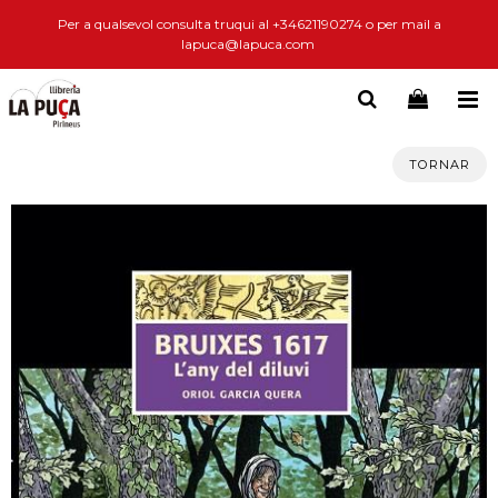
Per a qualsevol consulta truqui al +34621190274 o per mail a
lapuca@lapuca.com
TORNAR