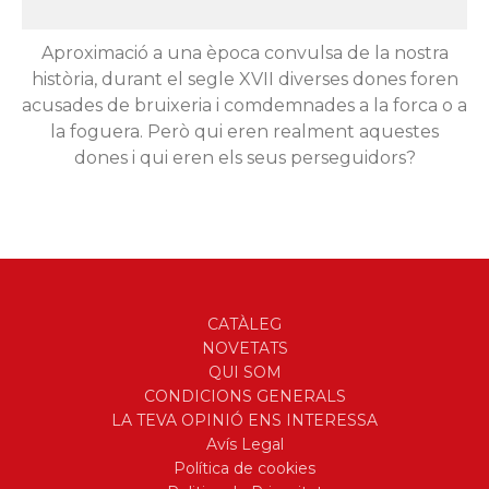
Aproximació a una època convulsa de la nostra
història, durant el segle XVII diverses dones foren
acusades de bruixeria i comdemnades a la forca o a
la foguera. Però qui eren realment aquestes
dones i qui eren els seus perseguidors?
CATÀLEG
NOVETATS
QUI SOM
CONDICIONS GENERALS
LA TEVA OPINIÓ ENS INTERESSA
Avís Legal
Política de cookies