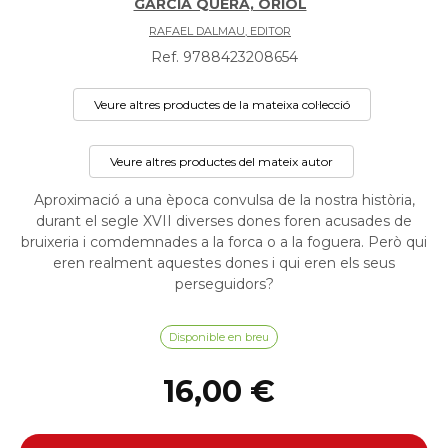
GARCIA QUERA, ORIOL
RAFAEL DALMAU, EDITOR
Ref. 9788423208654
Veure altres productes de la mateixa col·lecció
Veure altres productes del mateix autor
Aproximació a una època convulsa de la nostra història,
durant el segle XVII diverses dones foren acusades de
bruixeria i comdemnades a la forca o a la foguera. Però qui
eren realment aquestes dones i qui eren els seus
perseguidors?
Disponible en breu
16,00 €