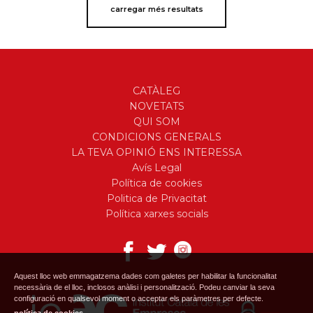
carregar més resultats
CATÀLEG
NOVETATS
QUI SOM
CONDICIONS GENERALS
LA TEVA OPINIÓ ENS INTERESSA
Avís Legal
Política de cookies
Politica de Privacitat
Política xarxes socials
Aquest lloc web emmagatzema dades com galetes per habilitar la funcionalitat
necessària de el lloc, inclosos anàlisi i personalització. Podeu canviar la seva
configuració en qualsevol moment o acceptar els paràmetres per defecte.