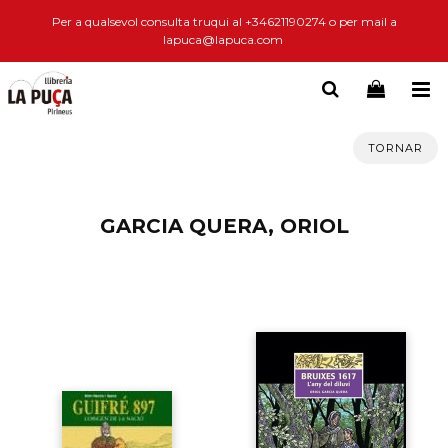
Per a qualsevol consulta truqui al +34621190274 o per mail a
lapuca@lapuca.com
TORNAR
GARCIA QUERA, ORIOL