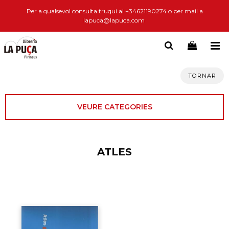
Per a qualsevol consulta truqui al +34621190274 o per mail a
lapuca@lapuca.com
TORNAR
VEURE CATEGORIES
ATLES