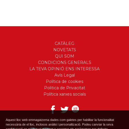
CATÀLEG
NOVETATS
QUI SOM
CONDICIONS GENERALS
LA TEVA OPINIÓ ENS INTERESSA
Avís Legal
Política de cookies
Politica de Privacitat
Política xarxes socials
Aquest lloc web emmagatzema dades com galetes per habilitar la funcionalitat
necessària de el lloc, inclosos anàlisi i personalització. Podeu canviar la seva