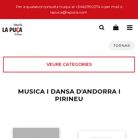
Per a qualsevol consulta truqui al +34621190274 o per mail a
lapuca@lapuca.com
TORNAR
VEURE CATEGORIES
MUSICA I DANSA D'ANDORRA I
PIRINEU