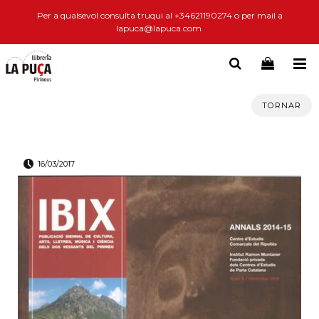
Per a qualsevol consulta truqui al +34621190274 o per mail a
lapuca@lapuca.com
TORNAR
16/03/2017