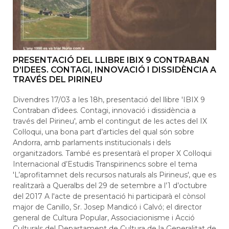
PRESENTACIÓ DEL LLIBRE IBIX 9 CONTRABAN
D’IDEES. CONTAGI, INNOVACIÓ I DISSIDÈNCIA A
TRAVÉS DEL PIRINEU
Divendres 17/03 a les 18h, presentació del llibre 'IBIX 9
Contraban d’idees. Contagi, innovació i dissidència a
través del Pirineu', amb el contingut de les actes del IX
Col·loqui, una bona part d’articles del qual són sobre
Andorra, amb parlaments institucionals i dels
organitzadors. També es presentarà el proper X Col·loqui
Internacional d’Estudis Transpirinencs sobre el tema
'L’aprofitamnet dels recursos naturals als Pirineus', que es
realitzarà a Queralbs del 29 de setembre a l’1 d’octubre
del 2017 A l'acte de presentació hi participarà el cònsol
major de Canillo, Sr. Josep Mandicó i Calvó; el director
general de Cultura Popular, Associacionisme i Acció
Culturals del Departament de Cultura de la Generalitat de