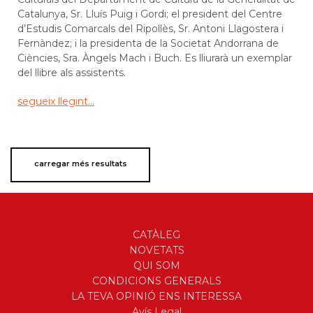
Catalunya, Sr. Lluís Puig i Gordi; el president del Centre
d’Estudis Comarcals del Ripollès, Sr. Antoni Llagostera i
Fernàndez; i la presidenta de la Societat Andorrana de
Ciències, Sra. Àngels Mach i Buch. Es lliurarà un exemplar
del llibre als assistents.
segueix llegint...
carregar més resultats
CATÀLEG
NOVETATS
QUI SOM
CONDICIONS GENERALS
LA TEVA OPINIÓ ENS INTERESSA
Avís Legal