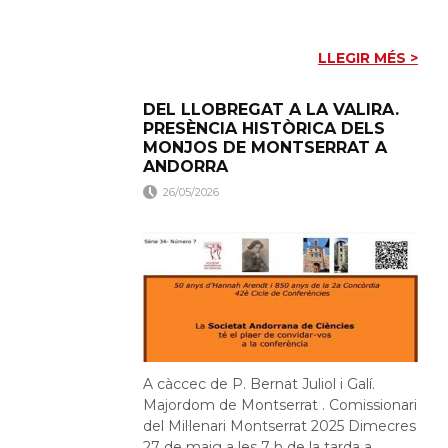
LLEGIR MÉS >
DEL LLOBREGAT A LA VALIRA.
PRESÈNCIA HISTÒRICA DELS
MONJOS DE MONTSERRAT A
ANDORRA
26/05/2026
A càccec de P. Bernat Juliol i Galí.
Majordom de Montserrat . Comissionari
del Mil·lenari Montserrat 2025 Dimecres
27 de maig a les 7 h de la tarda a...