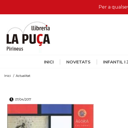
Per a qualse
INICI
NOVETATS
INFANTIL I
Inici
/
Actualitat
07/04/2017