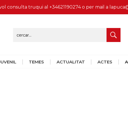
vol consulta truqui al +34621190274 o per mail a lapu
 JUVENIL
TEMES
ACTUALITAT
ACTES
A