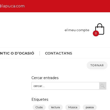
ca@lapuca.com
el meu compte
0
NTIC O D’OCASIÓ
CONTACTA'NS
TORNAR
Cercar entrades
Etiquetes
Clubs
lectura
Música
poesia