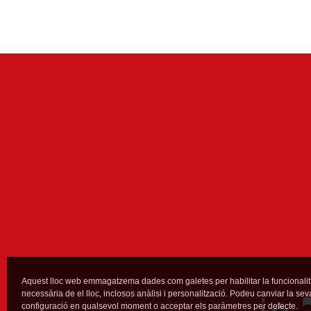
Aquest lloc web emmagatzema dades com galetes per habilitar la funcionalit
necessària de el lloc, inclosos anàlisi i personalització. Podeu canviar la sev
configuració en qualsevol moment o acceptar els paràmetres per defecte.