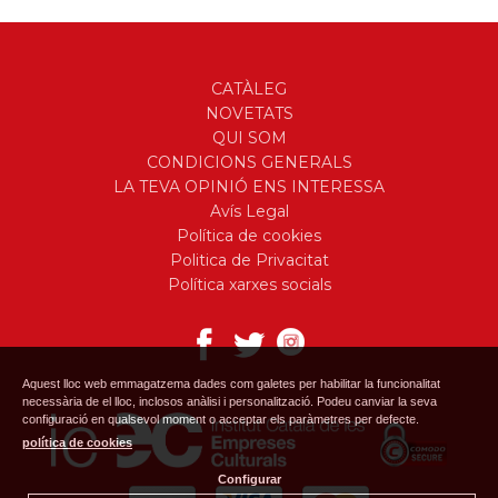
CATÀLEG
NOVETATS
QUI SOM
CONDICIONS GENERALS
LA TEVA OPINIÓ ENS INTERESSA
Avís Legal
Política de cookies
Politica de Privacitat
Política xarxes socials
Aquest lloc web emmagatzema dades com galetes per habilitar la funcionalitat
necessària de el lloc, inclosos anàlisi i personalització. Podeu canviar la seva
configuració en qualsevol moment o acceptar els paràmetres per defecte.
política de cookies
Configurar