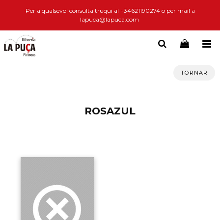
Per a qualsevol consulta truqui al +34621190274 o per mail a
lapuca@lapuca.com
TORNAR
ROSAZUL