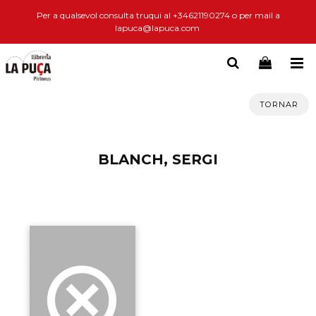
Per a qualsevol consulta truqui al +34621190274 o per mail a
lapuca@lapuca.com
TORNAR
BLANCH, SERGI