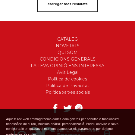
carregar més resultats
CATÀLEG
NOVETATS
QUI SOM
CONDICIONS GENERALS
LA TEVA OPINIÓ ENS INTERESSA
Avís Legal
Política de cookies
Politica de Privacitat
Política xarxes socials
Aquest lloc web emmagatzema dades com galetes per habilitar la funcionalitat
necessària de el lloc, inclosos anàlisi i personalització. Podeu canviar la seva
configuració en qualsevol moment o acceptar els paràmetres per defecte.