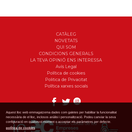
CATÀLEG
NOVETATS
QUI SOM
CONDICIONS GENERALS
LA TEVA OPINIÓ ENS INTERESSA
Avís Legal
Política de cookies
Politica de Privacitat
Política xarxes socials
Aquest lloc web emmagatzema dades com galetes per habilitar la funcionalitat
necessària de el lloc, inclosos anàlisi i personalització. Podeu canviar la seva
configuració en qualsevol moment o acceptar els paràmetres per defecte.
política de cookies