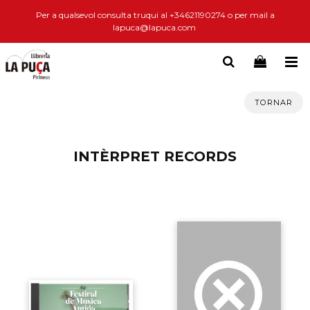
Per a qualsevol consulta truqui al +34621190274 o per mail a
lapuca@lapuca.com
TORNAR
INTÈRPRET RECORDS